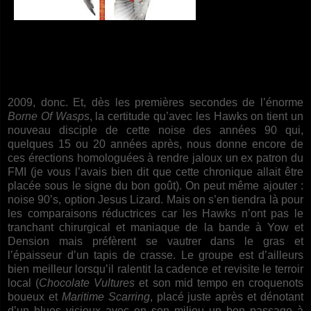
2009, donc. Et, dès les premières secondes de l’énorme
Borne Of Wasps
, la certitude qu’avec les Hawks on tient un
nouveau disciple de cette noise des années 90 qui,
quelques 15 ou 20 années après, nous donne encore de
ces érections homologuées à rendre jaloux un ex patron du
FMI (je vous l’avais bien dit que cette chronique allait être
placée sous le signe du bon goût). On peut même ajouter :
noise 90’s, option Jesus Lizard. Mais on s’en tiendra là pour
les comparaisons réductrices car les Hawks n’ont pas le
tranchant chirurgical et maniaque de la bande à Yow et
Dension mais préfèrent se vautrer dans le gras et
l’épaisseur d’un tapis de crasse. Le groupe est d’ailleurs
bien meilleur lorsqu’il ralentit la cadence et revisite le terroir
local (
Chocolate Vultures
et son mid tempo en croquenots
boueux et
Maritime Scarring
, placé juste après et dénotant
d’un blues vicieux avec en son milieu un bon passage à