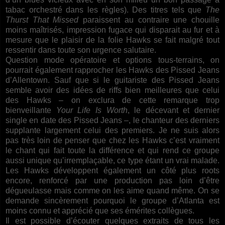
tabac orchestré dans les règles). Des titres tels que
The
Thurst That Missed
paraissent au contraire une chouille
moins maîtrisés, impression fugace qui disparait au fur et à
mesure que le plaisir de la folie Hawks se fait malgré tout
ressentir dans toute son urgence salutaire.
Question mode opératoire et options tous-terrains, on
pourrait également rapprocher les Hawks des Pissed Jeans
d’Allentown. Sauf que si le guitariste des Pissed Jeans
semble avoir des idées de riffs bien meilleures que celui
des Hawks – on exclura de cette remarque trop
bienveillante
Your Life Is Worth
, le décevant et dernier
single en date des Pissed Jeans –, le chanteur des derniers
supplante largement celui des premiers. Je ne suis alors
pas très loin de penser que chez les Hawks c’est vraiment
le chant qui fait toute la différence et qui rend ce groupe
aussi unique qu’irremplaçable, ce type étant un vrai malade.
Les Hawks développent également un côté plus roots
encore, renforcé par une production pas loin d’être
dégueulasse mais comme on les aime quand même. On se
demande sincèrement pourquoi le groupe d’Atlanta est
moins connu et apprécié que ses émérites collègues.
Il est possible d’écouter quelques extraits de tous les