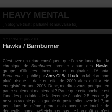
HEAVY MENTAL
[In blog we trust : partialité et mauvaise foi]
dimanche 12 juin 2011
Hawks / Barnburner
C’est avec un retard conséquent que l’on se lance dans la
chronique de
Barnburner
, premier album des
Hawks
,
groupe d’illustres inconnus et originaire d’Atlanta.
Barnburner
– publié par
Army Of Bad Luck
, un label au nom
plutôt risqué – date en effet de 2009 alors qu’il a été
enregistré en aout 2008. Donc, me direz-vous, pourquoi en
parler seulement maintenant ? Parce que cette pochette est
l’une des plus laides de la décennie écoulée ? Et encore, je
ne vous raconte pas la gueule du poster offert avec le LP, un
peu dans le même genre mais avec une touche de
dégueulis chamallow/ketchup en sus. Le bon goût, ce n’est