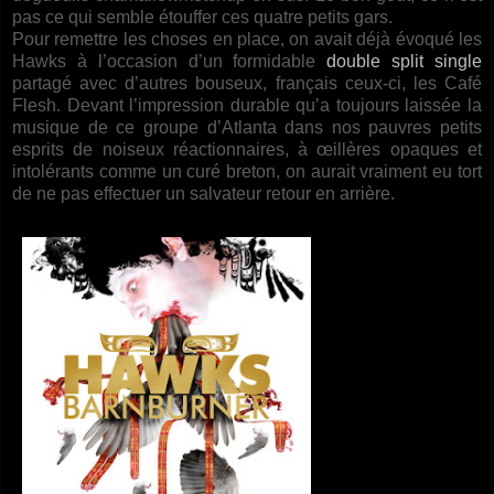
pas ce qui semble étouffer ces quatre petits gars.
Pour remettre les choses en place, on avait déjà évoqué les
Hawks à l’occasion d’un formidable
double split single
partagé avec d’autres bouseux, français ceux-ci, les Café
Flesh. Devant l’impression durable qu’a toujours laissée la
musique de ce groupe d’Atlanta dans nos pauvres petits
esprits de noiseux réactionnaires, à œillères opaques et
intolérants comme un curé breton, on aurait vraiment eu tort
de ne pas effectuer un salvateur retour en arrière.