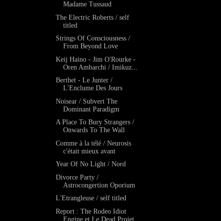
Madame Tussaud
The Electric Roberts / self
titled
Strings Of Consciousness /
From Beyond Love
Keij Haino - Jim O'Rourke -
Oren Ambarchi / Imikuz...
Berthet - Le Junter /
L'Enclume Des Jours
Noisear / Subvert The
Dominant Paradigm
A Place To Bury Strangers /
Onwards To The Wall
Comme à la télé / Neurosis
c'était mieux avant
Year Of No Light / Nord
Divorce Party /
Astrocongertion Oporium
L'Etrangleuse / self titled
Report : The Rodeo Idiot
Engine et Le Dead Projet ...