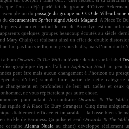
ngers sur 666rpm ? Mais oui… cher lecteur, si tu cherchais 
rais que l’on a déjà parlé ici du groupe d’Oliver Ackerman,
r exemple ou du
passage du groupe au CCO de Villeurbanne 
os du
documentaire
Sprites
signé Alexis Magand
. A Place To Bu
ipsters à moi et surtout le trio de Brooklyn est une inferna
s apparents quelques groupes beaucoup écoutés au siècle derni
d Mary Chain) et réalisant ainsi un effet de double distorsion
l ne fait pas bon vieillir, moi je vous le dis, mais l’important c’
ni album
Onwards To The Wall
en février dernier sur le label
De
ce discographique depuis l’album
Exploding Head
un peu tr
nnées peut être mais aucun changement à l’horizon ou presqu
e/pédales d’effet) semble faire partie de cette catégorie 
ue changement en profondeur de leur art. Celles et ceux q
onhomme, ne vous répéteraient pas autre chose.
annoncée pour autant. Au contraire
Onwards To The Wall
e
plus rapide d’A Place To Bury Strangers. Cinq titres uniqueme
mique diablement efficace et imparable – la basse bien sûr ma
llen Bickle de Baroness. Ça pulse et seul
Onwards To The Wall
une certaine
Alanna Nuala
au chant) développe réellement u