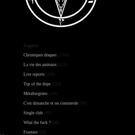
Etagères
Chroniques disques
(1204)
La vie des animaux
(412)
Live reports
(294)
Top of the dope
(213)
Métallurgistes
(134)
C'est dimanche et on s'emmerde
(99)
Single club
(86)
What the fuck ?
(86)
Freeture
(83)