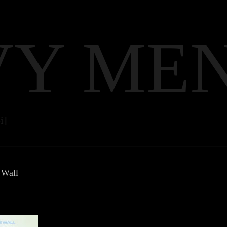
VY ME
i]
 Wall