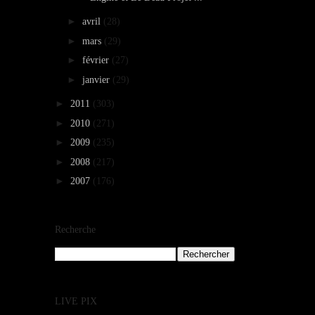
►
avril
(28)
►
mars
(29)
►
février
(27)
►
janvier
(29)
►
2011
(303)
►
2010
(271)
►
2009
(235)
►
2008
(217)
►
2007
(176)
Recherche
LIVE PIX