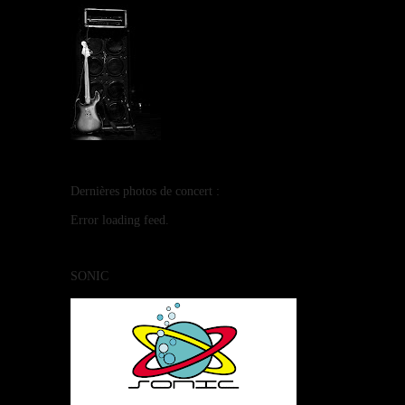
Dernières photos de concert :
Error loading feed.
SONIC