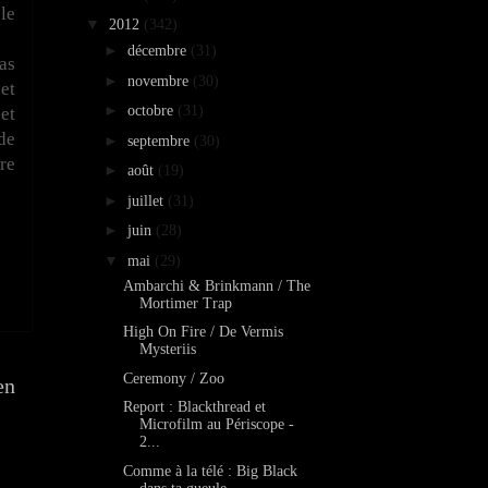
le
▼
2012
(342)
►
décembre
(31)
as
►
novembre
(30)
et
►
octobre
(31)
et
de
►
septembre
(30)
re
►
août
(19)
►
juillet
(31)
►
juin
(28)
▼
mai
(29)
Ambarchi & Brinkmann / The
Mortimer Trap
High On Fire / De Vermis
Mysteriis
Ceremony / Zoo
en
Report : Blackthread et
Microfilm au Périscope -
2...
Comme à la télé : Big Black