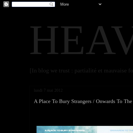
HEA
[In blog we trust : partialité et mauvaise fo
lundi 7 mai 2012
A Place To Bury Strangers / Onwards To The