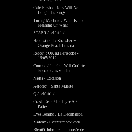
dans ta gueule
Café Flesh / Lions Will No
Longer Be kings
Turing Machine / What Is The
Meaning Of What
STAER / self titled
Homostupids/ Strawberry
Orange Peach Banana
Report : OK au Périscope -
16/05/2012
Comme à la télé : Will Guthrie
bricole dans son ha...
Nadja / Excision
Aerôflôt / Santa Muerte
Q / self titled
Crash Taste / Le Tigre A 5
Pattes
Eyes Behind / La Déclinaison
Xaddax / Counterclockwork
Bientôt John Peel au musée de