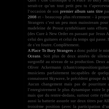
Quoi ? Une chronique d’A Place To Bury Stra
serait-ce qu’un tout petit peu tu t’apercev
l’occasion de son
premier album sans titre
pa
2008
et – beaucoup plus récemment – à prop
Strangers c’est un peu mon mainstream pour h
madeleine de Proust synthétisant sans effort
(des Cure à New Order en passant par Jesus An
celui des guitares et celui du temps qui passe. I
de s’en foutre. Complètement.
A Place To Bury Strangers
a donc publié le mi
Oceans
. Soit plus de deux années de silen
surgonflé au niveau de sa production. Deux a
Oliver Ackermann (chant/composition/guitar
musiciens parfaitement incapables de quelq
connaissent Skywave, le précédent groupe du b
Aucun changement mais pas de pourriture 
l’enregistrement le plus dynamique voire le 
mais que du rentre-dedans, surtout cette ryth
aussi la batterie assurée sur deux titres par A
troisième position (avec la participation d’