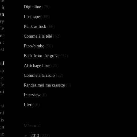
ne
 à
Digitaline
(79)
en
Lost tapes
(68)
ry
Punk as fuck
(66)
le
er
Comme à la télé
(62)
 :
Pipo-bimbo
(50)
est
Back from the grave
(33)
ad
Affichage libre
(25)
op
Comme à la radio
(22)
e.
de
Rendez moi ma cassette
(9)
ui
Interview
(6)
Livre
(6)
st
nt
is
Mémorial
en
ne
►
2013
(223)